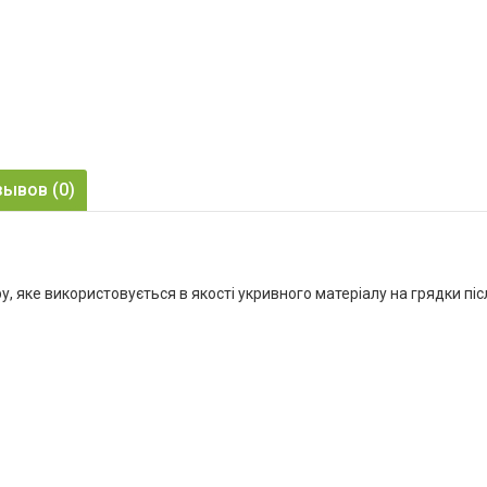
m
зывов (0)
у, яке використовується в якості укривного матеріалу на грядки піс