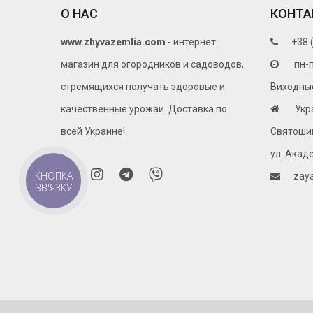
О НАС
КОНТА
www.zhyvazemlia.com
- интернет
+38 
магазин для огородников и садоводов,
пн-п
стремящихся получать здоровые и
Виходные 
качественные урожаи. Доставка по
Укр
всей Украине!
Святошин
ул. Акад
КНОПКА
zay
ЗВ'ЯЗКУ