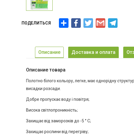
Ресурс
Facebook
Twitter
Gmail
Telegra
ПОДЕЛИТЬСЯ
Описание
Доставка и оплата
От
Описание товара
Полотно білого кольору, легке, має однорідну структур
висадки розсади.
Добре пропускає воду і повітря;
Висока світлопроникність;
Захищає від заморозків до -5 ° С;
Захищає рослини від перегріву;