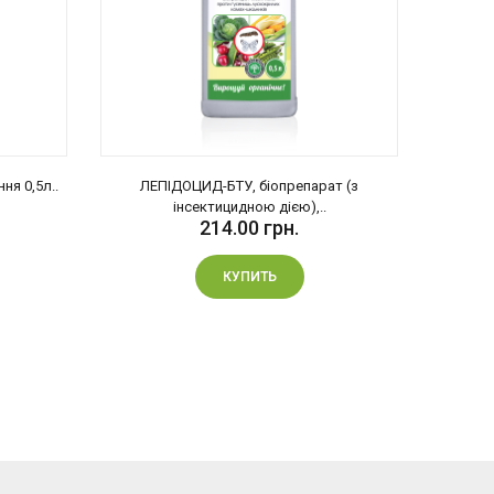
ня 0,5л..
ЛЕПІДОЦИД-БТУ, біопрепарат (з
ЛИ
інсектицидною дією),..
214.00 грн.
КУПИТЬ