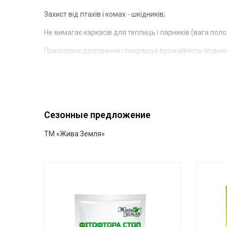
Захист від птахів і комах - шкідників;
Не вимагає каркасів для теплиць і парників (вага пол
Прискорює дозрівання і покращує врожайність ягідних
Сезонные предложение
ТМ «Жива Земля»