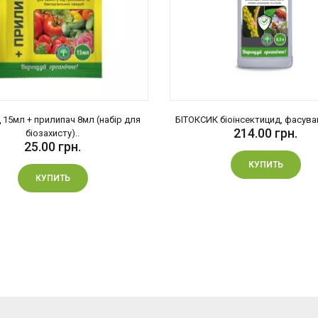
 15мл + прилипач 8мл (набір для
БІТОКСИК біоінсектицид, фасуван
214.00 грн.
біозахисту)..
25.00 грн.
КУПИТЬ
КУПИТЬ