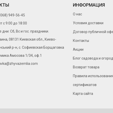
КТЫ
ИНФОРМАЦИЯ
О нас
(068) 949-56-45
Условия доставки
т c 9:00 до 18:00
дни: Сб, Вс и гос. праздники.
Договор публичной оф
аина, 08131 Киевская обл., Киево-
Контакты
ський р-н, с. Софиевская Борщаговка
Акции
емика Амосова 1/34, оф.1
Блог садовода и огоро
avka@zhyvazemlia.com
Возврат товара
Правила использовани
сертификатов
Карта сайта