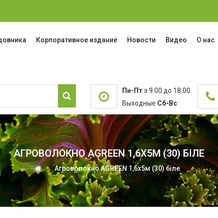
адовника
Корпоративное издание
Новости
Видео
О нас
Пн-Пт
з 9.00 до 18.00
Выходные
Сб-Вс
АГРОВОЛОКНО AGREEN 1,6Х5М (30) БІЛЕ
Агроволокно AGREEN 1,6х5м (30) біле