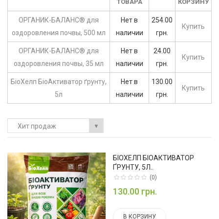
ТОВАРА
КОРЗИНУ
ОРГАНИК-БАЛАНС® для
Нет в
254.00
Купить
оздоровления почвы, 500 мл
наличии
грн.
ОРГАНИК-БАЛАНС® для
Нет в
24.00
Купить
оздоровления почвы, 35 мл
наличии
грн.
БіоХелп БіоАктиватор ґрунту,
Нет в
130.00
Купить
5л
наличии
грн.
Хит продаж
▼
БІОХЕЛП БІОАКТИВАТОР
ҐРУНТУ, 5Л..
(0)
130.00 грн.
В КОРЗИНУ