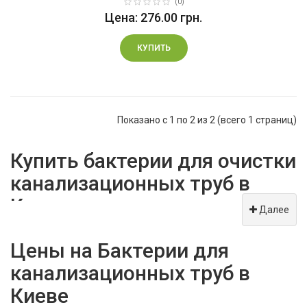
(0)
Цена: 276.00 грн.
КУПИТЬ
Показано с 1 по 2 из 2 (всего 1 страниц)
Купить бактерии для очистки
канализационных труб в
Киеве
Далее
Вспомогательные из линии продукции марки «Живая Земля»
Цены на Бактерии для
предназначены для быстрого расщепления жира в системе
канализационных труб в
индивидуальных пользователей и небольших объектов
Киеве
обслуживания.