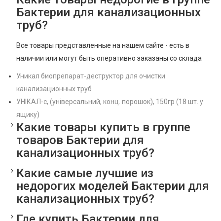
и обслуживание домашней канализации. Любое средство из
Бактерии для канализационных
ассортимента не вызывает коррозии или повреждения
труб?
канализационных труб. Пользуясь бактериями для чистки
Все товары представленные на нашем сайте - есть в
канализационных труб вы экономите на услугах ассенизатора.
наличии или могут быть оперативно заказаны со склада
Поспешите заказать в опт или розницу очистной состав,
который очень прост в использовании на сайте
Уникал биопрепарат-деструктор для очистки
zhyvazemlia.com. Остались вопросы? Свяжитесь с
канализационных труб
менеджером магазина онлайн с помощью формы обратной
УНІКАЛ-с, (універсальний, конц. порошок), 150гр (18 шт. у
связи.
ящику)
Какие товары купить в группе
товаров Бактерии для
канализационных труб?
Какие самые лучшие из
недорогих моделей Бактерии для
канализационных труб?
Где купить Бактерии для