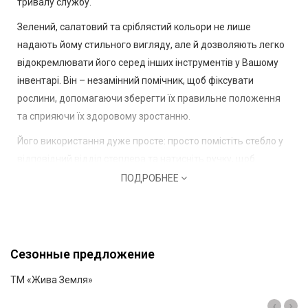
тривалу службу.
Зелений, салатовий та сріблястий кольори не лише
надають йому стильного вигляду, але й дозволяють легко
відокремлювати його серед інших інструментів у Вашому
інвентарі. Він – незамінний помічник, щоб фіксувати
рослини, допомагаючи зберегти їх правильне положення
та сприяючи їх здоровому зростанню.
Його використання дуже просте: просто помістіть стебло у
відповідний відділ степлера та натисніть ручку, щоб
закріпити його. Це ефективний спосіб забезпечити
ПОДРОБНЕЕ
необхідну підтримку рослин під час їхнього зростання без
шкоди для стебла або листя.
Завдяки своїй легкості та зручності використання, степлер
Сезонные предложение
My Garden Easy 292-2 стане невід'ємною частиною Вашого
садового інвентарю, допомагаючи Вам доглядати за
ТМ «Жива Земля»
городом та садом з комфортом.
‹
›