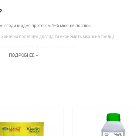
?
жі ягоди щодня протягом 4–5 місяців поспіль.
що значно полегшує догляд та економить місце на грядці.
яний аромат справжньої лісової казки.
ПОДРОБНЕЕ
овах України, витримуючи сильні морози без додаткового укриття.
ітами та червоними ягодами одночасно, виглядають дуже естетично
ці, цей сорт може успішно плодоносити в легкому затінку дерев.
 починає давати врожай вже в перший рік життя.
я дітей та дорослих
х захворювань
ні або балконі