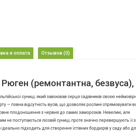
m
вка и оплата
Отзывов (0)
Рюген (ремонтантна, безвуса), 
льпійської суниці, який завоював серця садівників своєю неймові
рту — повна відсутність вусів, що дозволяє рослині спрямовувати 
рвне плодоношення з червня до самих заморозків. Невеликі, але
им не поступаються лісовій суниці, проте значно перевершують її 
 ідеально підходить для створення їстівних бордюрів у саду або д