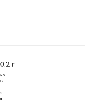
0.2 г
рною
всю
за
ля