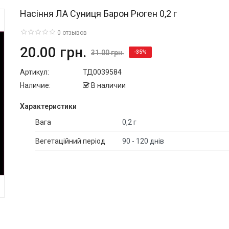
Насіння ЛА Суниця Барон Рюген 0,2 г
0 отзывов
20.00 грн.
31.00 грн.
-35%
Артикул:
ТД0039584
Наличие:
В наличии
Характериcтики
Вага
0,2 г
Вегетаційний період
90 - 120 днів