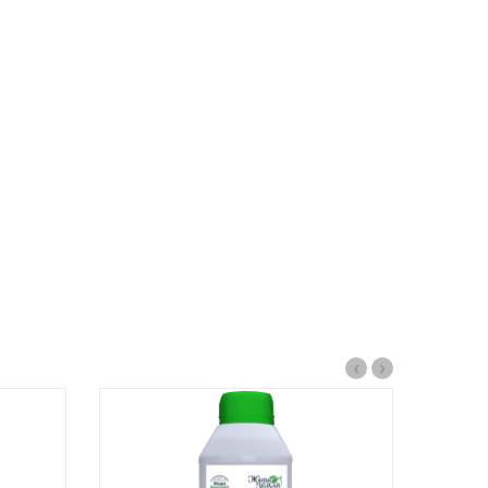
.
‹
›