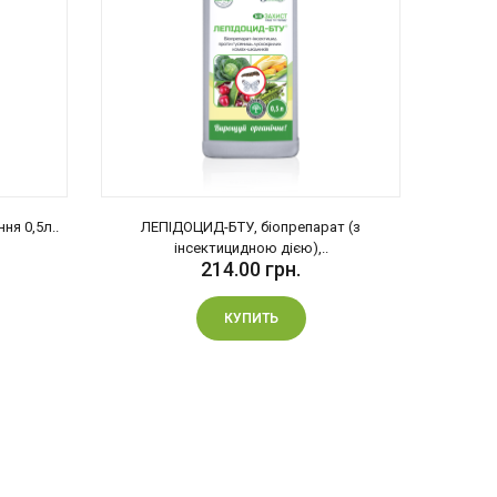
ються
морозків.
ня 0,5л..
ЛЕПІДОЦИД-БТУ, біопрепарат (з
ЛИ
інсектицидною дією),..
214.00 грн.
КУПИТЬ