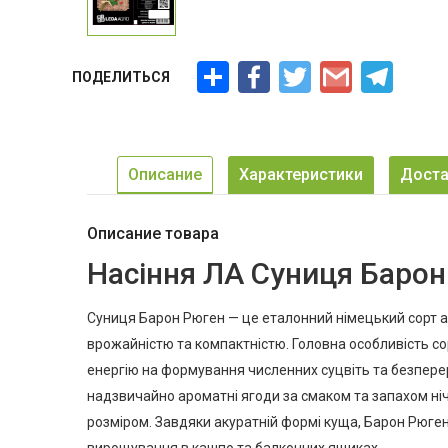
Ресурс
Facebook
Twitter
Gmail
Telegra
ПОДЕЛИТЬСЯ
Описание
Характеристики
Доста
Описание товара
Насіння ЛА Суниця Барон 
Суниця Барон Рюген — це еталонний німецький сорт а
врожайністю та компактністю. Головна особливість со
енергію на формування численних суцвіть та безпере
надзвичайно ароматні ягоди за смаком та запахом ніч
розміром. Завдяки акуратній формі куща, Барон Рюген
вирощування в кашпо та балконних ящиках.