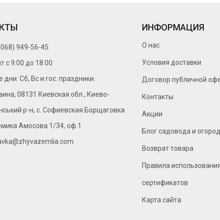
близьким смак справжнього літа!
КТЫ
ИНФОРМАЦИЯ
О нас
(068) 949-56-45
Условия доставки
т c 9:00 до 18:00
дни: Сб, Вс и гос. праздники.
Договор публичной оф
аина, 08131 Киевская обл., Киево-
Контакты
ський р-н, с. Софиевская Борщаговка
Акции
емика Амосова 1/34, оф.1
Блог садовода и огоро
avka@zhyvazemlia.com
Возврат товара
Правила использовани
сертификатов
Карта сайта