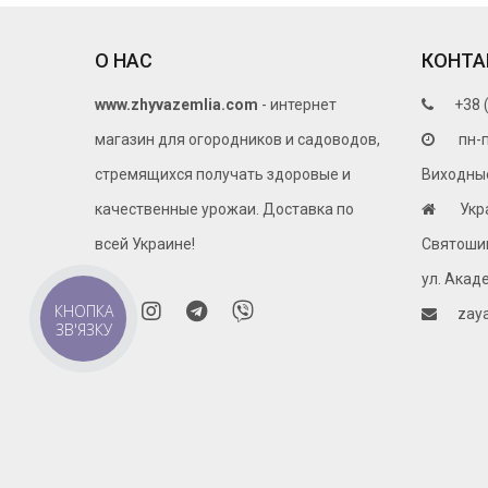
Замовляйте вже сьогодні та подаруйте собі та своїм 
О НАС
КОНТА
www.zhyvazemlia.com
- интернет
+38 
магазин для огородников и садоводов,
пн-п
стремящихся получать здоровые и
Виходные 
качественные урожаи. Доставка по
Укр
всей Украине!
Святошин
ул. Акад
КНОПКА
zay
ЗВ'ЯЗКУ