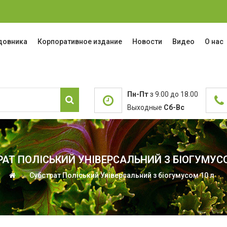
адовника
Корпоративное издание
Новости
Видео
О нас
Пн-Пт
з 9.00 до 18.00
Выходные
Сб-Вс
РАТ ПОЛІСЬКИЙ УНІВЕРСАЛЬНИЙ З БІОГУМУСО
Субстрат Поліський Універсальний з біогумусом 10 л