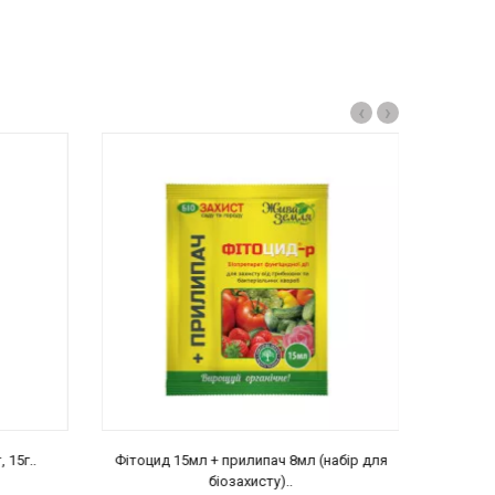
‹
›
 15г..
Фітоцид 15мл + прилипач 8мл (набір для
БІТОКСИ
біозахисту)..