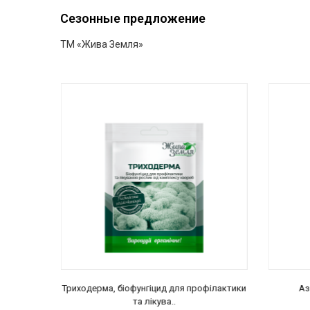
Сезонные предложение
ТМ «Жива Земля»
ый
Триходерма, біофунгіцид для профілактики
Аз
пр..
та лікува..