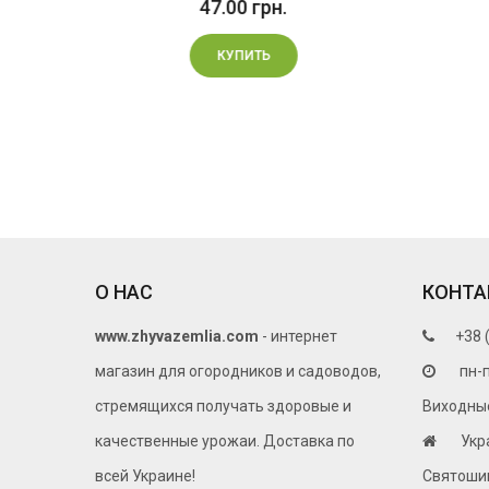
47.00 грн.
КУПИТЬ
О НАС
КОНТА
www.zhyvazemlia.com
- интернет
+38 
магазин для огородников и садоводов,
пн-п
стремящихся получать здоровые и
Виходные 
качественные урожаи. Доставка по
Укр
всей Украине!
Святошин