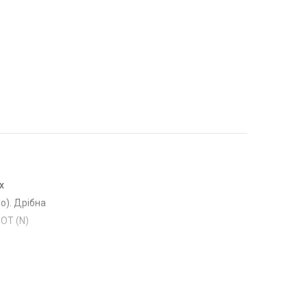
х
о). Дрібна
ОТ (N)