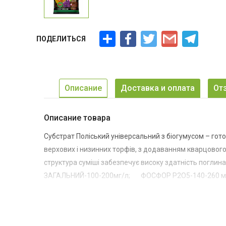
Ресурс
Facebook
Twitter
Gmail
Telegra
ПОДЕЛИТЬСЯ
Описание
Доставка и оплата
От
Описание товара
Субстрат Поліський універсальний з біогумусом – гот
верхових і низинних торфів, з додаванням кварцового п
структура суміші забезпечує високу здатність поглин
ЗАГАЛЬНИЙ-100-200мг/л;
ФОСФОР Р2О5-140-260 мг