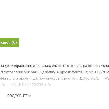
m
зывов (0)
ова до використання спеціальна суміш виготовлена на основі якісни
іску та глини,мінеральні добавки, мікроелементи (Fе, Мn, Сu, Zп, М
ання вологи, акумуляцію поживних речовин. РН (Н2О)-5,5-6,5;
АЗ
/л;
КАЛІЙ К2О-120-200 мг/л
ПОДРОБНЕЕ