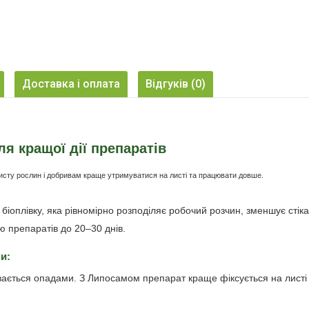
m
Доставка і оплата
Відгуків (0)
я кращої дії препаратів
сту рослин і добривам краще утримуватися на листі та працювати довше.
біоплівку, яка рівномірно розподіляє робочий розчин, зменшує стіка
 препаратів до 20–30 днів.
и:
ивається опадами. З Липосамом препарат краще фіксується на листі