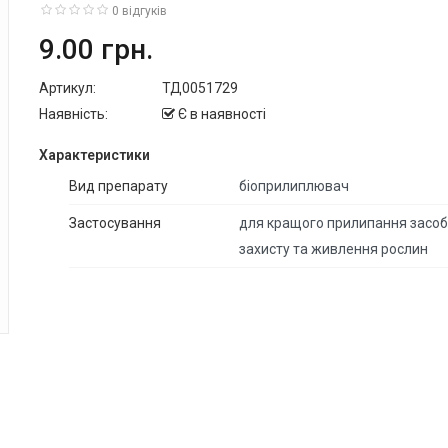
0 відгуків
9.00 грн.
Артикул:
ТД0051729
Наявність:
Є в наявності
Характериcтики
Вид препарату
біоприлиплювач
Застосування
для кращого прилипання засоб
захисту та живлення рослин