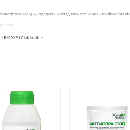
зополісахариди) — продукти життєдіяльності корисних мікроорганіз
оверхні;
ПОКАЗАТИ БІЛЬШЕ
(спека, перепади температур, хімічне навантаження).
епаратів;
нання;
нці або ввечері.
рми препаратів;