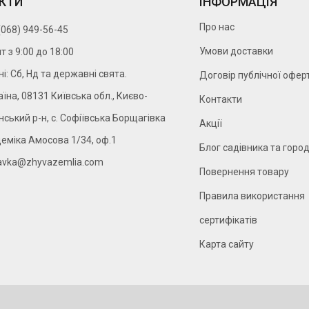
КТИ
ІНФОРМАЦІЯ
Про нас
(068) 949-56-45
Умови доставки
т з 9:00 до 18:00
ні: Сб, Нд та державні свята.
Договір публічної офер
аїна, 08131 Київська обл., Києво-
Контакти
ський р-н, с. Софіївська Борщагівка
Акції
деміка Амосова 1/34, оф.1
Блог садівника та горо
avka@zhyvazemlia.com
Повернення товару
Правила використання
сертифікатів
Карта сайту