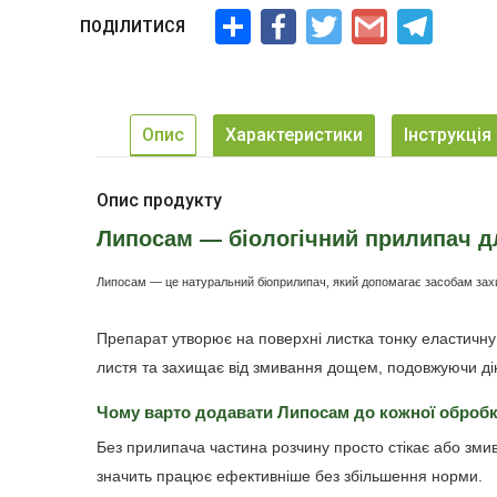
Ресурс
Facebook
Twitter
Gmail
Telegra
ПОДІЛИТИСЯ
Опис
Характеристики
Інструкція
Опис продукту
Липосам — біологічний прилипач дл
Липосам — це натуральний біоприлипач, який допомагає засобам захи
Препарат утворює на поверхні листка тонку еластичну 
листя та захищає від змивання дощем, подовжуючи дію
Чому варто додавати Липосам до кожної обробк
Без прилипача частина розчину просто стікає або зм
значить працює ефективніше без збільшення норми.