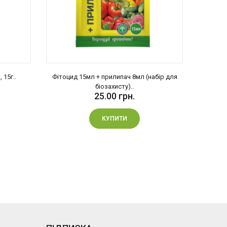
 15г..
Фітоцид 15мл + прилипач 8мл (набір для
БІТОКСИ
біозахисту)..
25.00 грн.
КУПИТИ