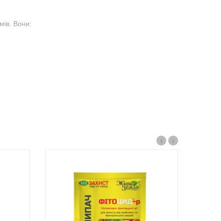
мів. Вони:
‹
›