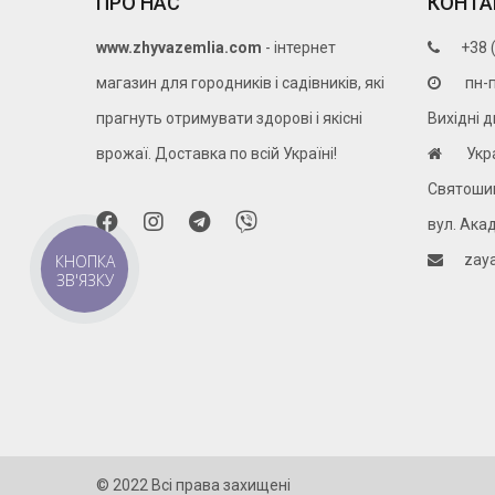
ПРО НАС
КОНТА
www.zhyvazemlia.com
- інтернет
+38 
магазин для городників і садівників, які
пн-п
прагнуть отримувати здорові і якісні
Вихідні д
врожаї. Доставка по всій Україні!
Укр
Святошин
вул. Ака
КНОПКА
zay
ЗВ'ЯЗКУ
© 2022 Всі права захищені