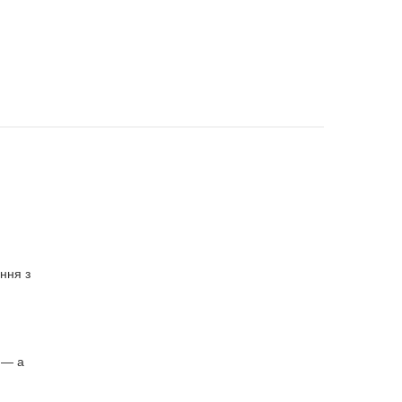
ння з
 — а