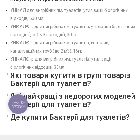
Пластикове відерце об'ємом 150 мл з активними
речовинами;
УНІКАЛ для вигрібних ям, туалетів, утилізації біологічних
Бактерії для вуличного туалету в рідкому вигляді в пляшці
відходів, 500 мл
на 500 мл;
УНІКАЛ®-с для вигрібних ям, туалетів, утилізації біологічних
Зверніть увагу, у нас ціна на бактерії для туалету в Україні в
відходів (до 4 м3 відходів), 30гр
рази нижче. Сміливо оформляйте замовлення,
УНІКАЛ®-с для вигрібних ям, туалетів, септиків,
використовуючи зручний функціонал сайту. Менеджер
каналізаційних труб (до 2 м3), 15гр
компанії порекомендує кращі засоби з високою ефективністю
УНІКАЛ®-р для вигрібних ям, туалетів, утилізації
до індивідуального випадку. Для оптових покупців
біологічних відходів, 35мл
Які товари купити в групі товарів
передбачені вигідні знижки.
Бактерії для туалетів?
Які найкращі з недорогих моделей
Бактерії для туалетів?
КНОПКА
ЗВ'ЯЗКУ
Де купити Бактерії для туалетів?