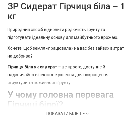
ЗР Сидерат Гірчиця біла – 1
кг
Природний спосіб відновити родючість ґрунту та
підготувати ідеальну основу для майбутнього врожаю.
Хочете, щоб земля «працювала» на вас без зайвих витрат
на добрива?
Гірчиця біла як сидерат
– це просте, доступне й
надзвичайно ефективне рішення для покращення
структури та поживності ґрунту.
У чому головна перевага
Гірчиці білої?
ПОКАЗАТИ БІЛЬШЕ
❦ Росте практично всюди
Чудово розвивається навіть на бідних і виснажених