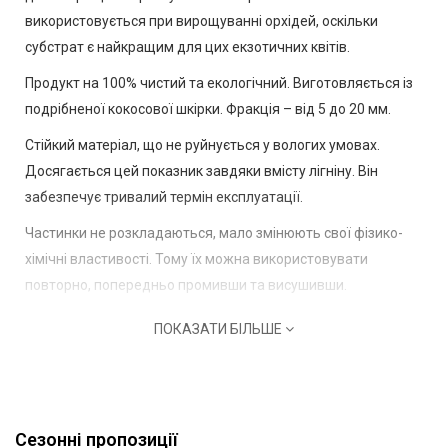
використовується при вирощуванні орхідей, оскільки
субстрат є найкращим для цих екзотичних квітів.
Продукт на 100% чистий та екологічний. Виготовляється із
подрібненої кокосової шкірки. Фракція – від 5 до 20 мм.
Стійкий матеріал, що не руйнується у вологих умовах.
Досягається цей показник завдяки вмісту лігніну. Він
забезпечує тривалий термін експлуатації.
Частинки не розкладаються, мало змінюють свої фізико-
хімічні властивості. Тому їх можна використовувати
повторно, попередньо промивши та висушивши.
Кокосові чіпси рівномірно розподіляють рідину,
ПОКАЗАТИ БІЛЬШЕ
дозволяють повітря циркулювати всередині. Це виключає
можливість надлишку вологи у ґрунті. З ними залити квітку
практично неможливо. Завдяки корисним речовинам, що
містяться, вони сприяють активному коренеутворенню,
Сезонні пропозиції