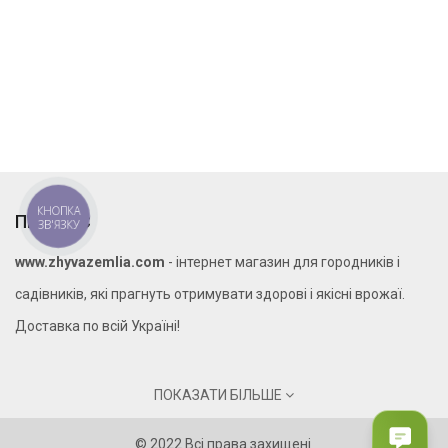
КНОПКА
ПРО НАС
ЗВ'ЯЗКУ
www.zhyvazemlia.com
- інтернет магазин для городників і
садівників, які прагнуть отримувати здорові і якісні врожаї.
Доставка по всій Україні!
ПОКАЗАТИ БІЛЬШЕ
КОНТАКТИ
© 2022 Всі права захищені