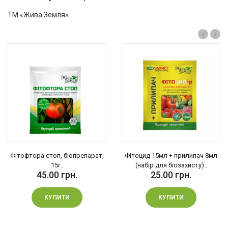
покращують і прискорюють ріст рослин, залишаються
ТМ «Жива Земля»
пористими навіть після насичення водою.
‹
›
Фітофтора стоп, біопрепарат,
Фітоцид 15мл + прилипач 8мл
15г..
(набір для біозахисту)..
45.00 грн.
25.00 грн.
КУПИТИ
КУПИТИ