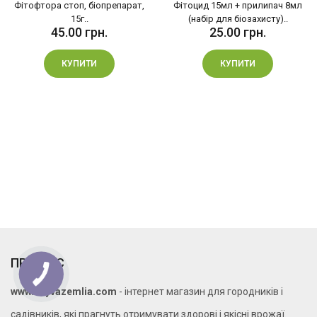
Фітофтора стоп, біопрепарат,
Фітоцид 15мл + прилипач 8мл
15г..
(набір для біозахисту)..
45.00 грн.
25.00 грн.
КУПИТИ
КУПИТИ
ПРО НАС
www.zhyvazemlia.com
- інтернет магазин для городників і
садівників, які прагнуть отримувати здорові і якісні врожаї.