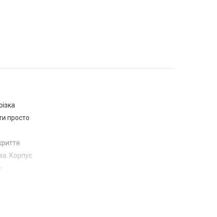
різка
ти просто
криття
за. Корпус
е.