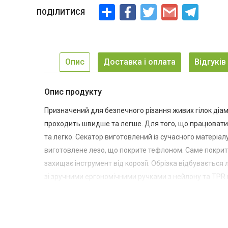
Ресурс
Facebook
Twitter
Gmail
Telegra
ПОДІЛИТИСЯ
Опис
Доставка і оплата
Відгуків 
Опис продукту
Призначений для безпечного різання живих гілок діаме
проходить швидше та легше. Для того, що працювати 
та легко. Секатор виготовлений із сучасного матеріалу 
виготовлене лезо, що покрите тефлоном. Саме покри
захищає інструмент від корозії. Обрізка відбуваєтьс
зі зручними ергономічними ручками з нейлону та TPR