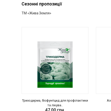
Сезонні пропозиції
ТМ «Жива Земля»
й
Триходерма, біофунгіцид для профілактики
Аз
па..
та лікува..
47.00 грн.