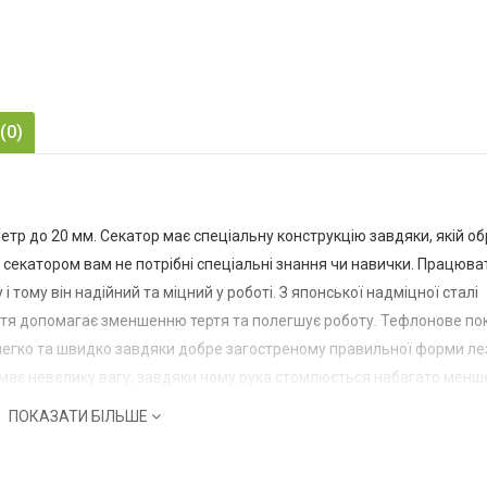
m
(0)
тр до 20 мм. Секатор має спеціальну конструкцію завдяки, якій об
секатором вам не потрібні спеціальні знання чи навички. Працюва
і тому він надійний та міцний у роботі. З японської надміцної сталі
ття допомагає зменшенню тертя та полегшує роботу. Тефлонове по
я легко та швидко завдяки добре загостреному правильної форми ле
 має невелику вагу, завдяки чому рука стомлюється набагато менш
ПОКАЗАТИ БІЛЬШЕ