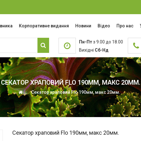
івника
Корпоративне видання
Новини
Відео
Про нас
Пн-Пт
з 9.00 до 18.00
Вихідні
Сб-Нд
СЕКАТОР ХРАПОВИЙ FLO 190ММ, МАКС 20ММ.
Секатор храповий Flo 190мм, макс 20мм.
Секатор храповий Flo 190мм, макс 20мм.