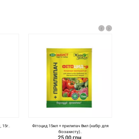
‹
›
 15г..
Фітоцид 15мл + прилипач 8мл (набір для
БІТОКСИ
біозахисту)..
25.00 грн.