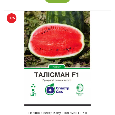
-17%
Насіння Спектр Кавун Талісман F1 5 н