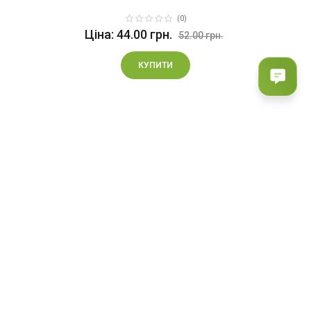
(0)
Ціна: 44.00 грн.
52.00 грн.
КУПИТИ
|<
<
1
2
3
4
>
>|
Показано з 31 по 45 із 46 (4 сторінок)
ПРО НАС
www.zhyvazemlia.com
- інтернет магазин для городників і
садівників, які прагнуть отримувати здорові і якісні врожаї.
Доставка по всій Україні!
ПОКАЗАТИ БІЛЬШЕ