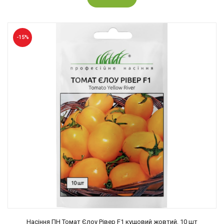
-15%
Насіння ПН Томат Єлоу Рівер F1 кущовий жовтий, 10 шт