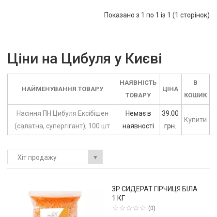
Показано з 1 по 1 із 1 (1 сторінок)
Ціни на Цибуля у Києві
НАЯВНІСТЬ
В
НАЙМЕНУВАННЯ ТОВАРУ
ЦІНА
ТОВАРУ
КОШИК
Насіння ПН Цибуля Ексібішен
Немає в
39.00
Купити
(салатна, супергігант), 100 шт
наявності
грн.
Хіт продажу
▼
ЗР СИДЕРАТ ГІРЧИЦЯ БІЛА
1 КГ
(0)