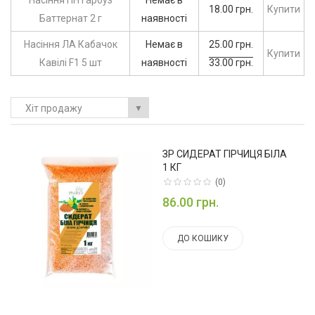
Насіння ПН Гарбуз
Немає в
18.00 грн.
Купити
Баттернат 2 г
наявності
Насіння ЛА Кабачок
Немає в
25.00 грн.
Купити
Кавілі F1 5 шт
наявності
33.00 грн.
Хіт продажу
▼
ЗР СИДЕРАТ ГІРЧИЦЯ БІЛА
1 КГ
(0)
86.00 грн.
ДО КОШИКУ