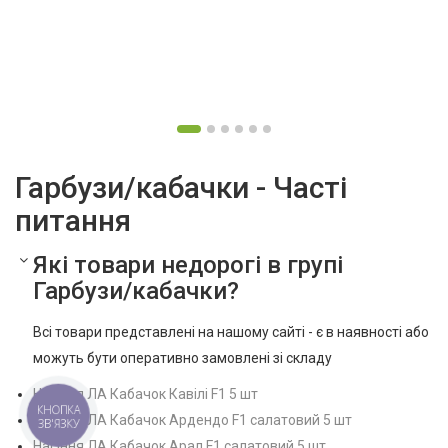
Гарбузи/кабачки - Часті
питання
Які товари недорогі в групі
Гарбузи/кабачки?
Всі товари представлені на нашому сайті - є в наявності або
можуть бути оперативно замовлені зі складу
Насіння ЛА Кабачок Кавілі F1 5 шт
КНОПКА
Насіння ЛА Кабачок Ардендо F1 салатовий 5 шт
ЗВ'ЯЗКУ
Насіння ЛА Кабачок Арал F1 салатовий 5 шт