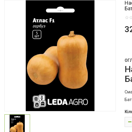
На
Ба
3
ОГ
Н
Б
Сма
Бат
Кіл