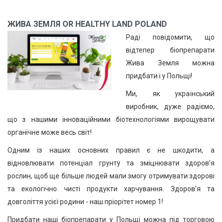
ЖИВА ЗЕМЛЯ OR HEALTHY LAND POLAND
Раді повідомити, що
відтепер біопрепарати
Жива Земля можна
придбати і у Польщі!
Ми, як український
виробник, дуже радіємо,
що з нашими інноваційними біотехнологіями вирощувати
органічне може весь світ!
Одним із наших основних правил є не шкодити, а
відновлювати потенціал грунту та зміцнювати здоровʼя
рослин, щоб ще більше людей мали змогу отримувати здорові
та екологічно чисті продукти харчування. Здоровʼя та
довголіття усієї родини - наш пріорітет номер 1!
Придбати наші біопрепарати у Польщі можна під торговою