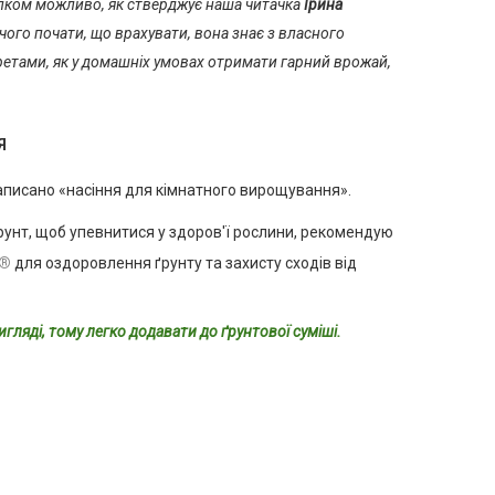
лком можливо, як стверджує наша читачка
Ірина
 чого почати, що врахувати, вона знає з власного
кретами, як у домашніх умовах отримати гарний врожай,
Я
написано «насіння для кімнатного вирощування».
рунт, щоб упевнитися у здоров'ї рослини, рекомендую
п®
для оздоровлення ґрунту та захисту сходів від
игляді, тому легко додавати до ґрунтової суміші.