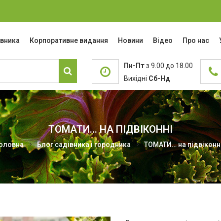
івника
Корпоративне видання
Новини
Відео
Про нас
Пн-Пт
з 9.00 до 18.00
Вихідні
Сб-Нд
ТОМАТИ… НА ПІДВІКОННІ
оловна
Блог садівника і городника
ТОМАТИ… на підвіконн