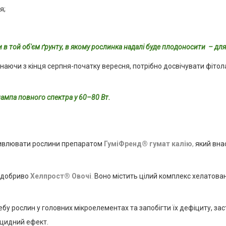
я;
и в той об'єм ґрунту, в якому рослинка надалі буде плодоносити – для
чинаючи з кінця серпня-початку вересня, потрібно досвічувати фіто
ампа повного спектра у 60–80 Вт.
живлювати рослини препаратом
ГуміФренд® гумат калію
,
який вна
е добриво
Хелпрост® Овочі
.
Воно містить цілий комплекс хелатован
у рослин у головних мікроелементах та запобігти їх дефіциту, за
іцидний ефект.