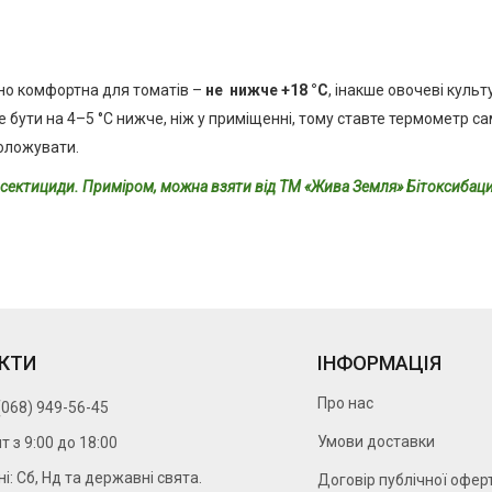
но комфортна для томатів –
не нижче +18 °С
, інакше овочеві куль
же бути на 4–5 °С нижче, ніж у приміщенні, тому ставте термометр с
воложувати.
інсектициди. Приміром, можна взяти від ТМ «Жива Земля» Бітоксибац
КТИ
ІНФОРМАЦІЯ
Про нас
(068) 949-56-45
Умови доставки
т з 9:00 до 18:00
ні: Сб, Нд та державні свята.
Договір публічної офер