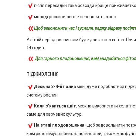
після пересадки така розсада краще приживаєтьс
молоді рослини легше переносять стрес.
Щоб зекономити час і зусилля, раджу відразу посіят
У літній період рослинкам буде достатньо світла. По
14 годин.
Для гарного плодоношення, вам знадобиться фітол
ПІДЖИВЛЕННЯ
Десь на 3-4-й полив
мені дуже подобається під
систему рослин.
Коли з’явиться цвіт
, можна використати хелатн
саме для овочевих культур.
На етапі плодоношення,
щоб задовольнити потреб
крім рістстимуляційних властивостей, також має фунг