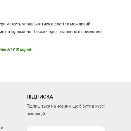
тури можуть уповільнитися в рості та можливий
аме на підвіконня. Також через опалення в приміщенні
илін-БТУ ® спрей.
ПІДПИСКА
Підпишіться на новини, що б бути в курсі
всіх акцій
ти