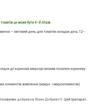
 томатів це може бути 6–8 літрів.
лампою – світовий день для томатів складає десь 12–
слідок дії корисних мікроорганізмів посилює кореневу
их елементів живлення (макро- і мікроелементів)
стосовуємо
добривом Живе Добриво®
. Цей препарат,