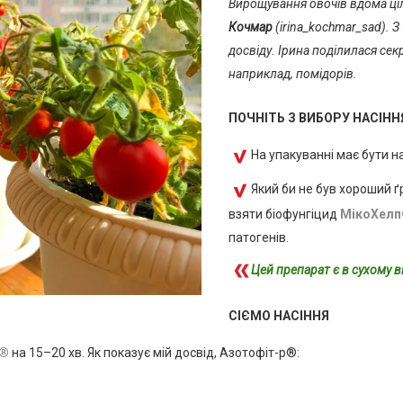
Вирощування овочів вдома ці
Кочмар
(irina_kochmar_sad). З
досвіду. Ірина поділилася се
наприклад, помідорів.
ПОЧНІТЬ З ВИБОРУ НАСІНН
На упакуванні має бути 
Який би не був хороший ґ
взяти біофунгіцид
МікоХел
патогенів.
Цей препарат є в сухому в
СІЄМО НАСІННЯ
р®
на 15–20 хв. Як показує мій досвід, Азотофіт-р®: