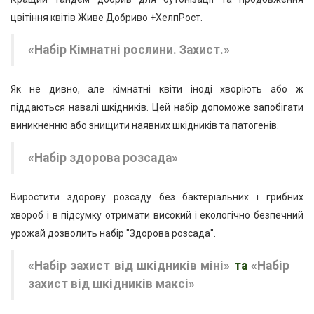
цвітіння квітів Живе Добриво +ХелпРост.
«Набір Кімнатні рослини. Захист.»
Як не дивно, але кімнатні квіти іноді хворіють або ж
піддаються навалі шкідників. Цей набір допоможе запобігати
виникненню або знищити наявних шкідників та патогенів.
«Набір здорова розсада»
Виростити здорову розсаду без бактеріальних і грибних
хвороб і в підсумку отримати високий і екологічно безпечний
урожай дозволить набір "Здорова розсада".
«Набір захист від шкідників міні»
та
«Набір
захист від шкідників максі»