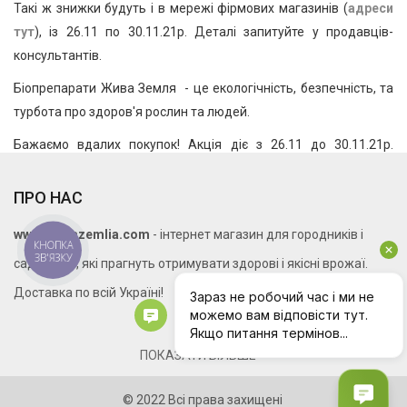
Такі ж знижки будуть і в мережі фірмових магазинів (
адреси
тут
), із 26.11 по 30.11.21р. Деталі запитуйте у продавців-
консультантів.
Біопрепарати Жива Земля - це екологічність, безпечність, та
турбота про здоров'я рослин та людей.
Бажаємо вдалих покупок! Акція діє з 26.11 до 30.11.21р.
включно.
ПРО НАС
www.zhyvazemlia.com
- інтернет магазин для городників і
КНОПКА
ЗВ'ЯЗКУ
садівників, які прагнуть отримувати здорові і якісні врожаї.
Доставка по всій Україні!
ПОКАЗАТИ БІЛЬШЕ
КОНТАКТИ
© 2022 Всі права захищені