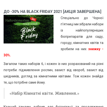
ДО -30% НА BLACK FRIDAY 2021 [АКЦІЯ ЗАВЕРШЕНА]
Спеціально до Чорної
п'ятниці ми зібрали набори
із найпопулярніших
біопрепаратів для саду,
городу, кімнатних квітів та
зробили на них
знижку -
30%.
Загалом таких наборів 6, і кожен із них розрахований на різні
потреби: підживлення рослин, захист від хвороб, захист від
шкідників, догляд за кімнатними квітами. Тож кожен знайде
те, що потрібне саме йому.
«Набір Кімнатні квіти. Живлення.»
Кращий тандем добрив для бутонізації та продовження